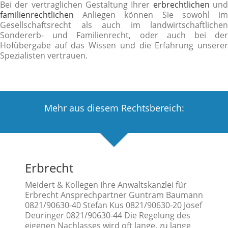
Bei der vertraglichen Gestaltung Ihrer
erbrechtlichen
un
familienrechtlichen
Anliegen können Sie sowohl im
Gesellschaftsrecht als auch im landwirtschaftlichen
Sondererb- und Familienrecht, oder auch bei der
Hofübergabe auf das Wissen und die Erfahrung unserer
Spezialisten vertrauen.
Mehr aus diesem Rechtsbereich:
Erbrecht
Meidert & Kollegen Ihre Anwaltskanzlei für
Erbrecht Ansprechpartner Guntram Baumann
0821/90630-40 Stefan Kus 0821/90630-20 Josef
Deuringer 0821/90630-44 Die Regelung des
eigenen Nachlasses wird oft lange, zu lange