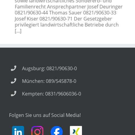
sowie landwirtschaftliches Sondererb- und
Familienrecht Ansprechpartner Josef Deuringer
0821/90630-44 Thomas Sauer 0821/90630-33
Josef Kiser 0821/90630-71 Der Gesetzgeber
privilegiert landwirtschaftliche Betriebe durch
[...]
Augsburg: 0821/90630-0
München: 089/545878-0
Kempten: 0831/9606036-0
Folgen Sie uns auf Social Media!